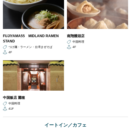
FUJIYAMA55 MIDLAND RAMEN
南翔饅頭店
STAND
中国料理
つけ麺・ラーメン・台湾まぜそば
4F
4F
中国飯店 麗穂
中国料理
41F
イートイン／カフェ