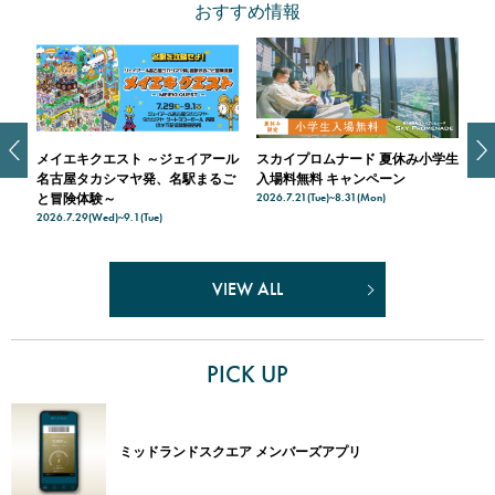
おすすめ情報
ール
スカイプロムナード 夏休み小学生
メンバーズアプリ会員限定 カフェ
ミ
るご
入場料無料 キャンペーン
＆グロサリークーポン
マ
2026.7.21(Tue)~8.31(Mon)
2026.7.17(Fri)~8.16(Sun)
202
VIEW ALL
PICK UP
ミッドランドスクエア メンバーズアプリ