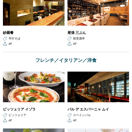
紗羅餐
尾張 三ぶん
手打そば
割烹酒亭
4F
4F
フレンチ／イタリアン／洋食
ピッツェリア イゾラ
バル デ エスパーニャ ムイ
ピッツェリア
スペインバル
4F
4F