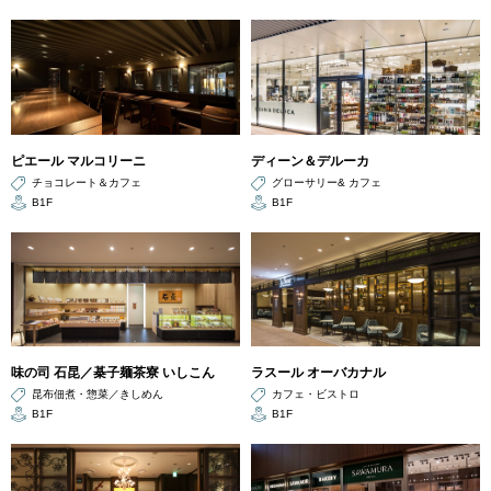
ピエール マルコリーニ
ディーン＆デルーカ
チョコレート＆カフェ
グローサリー& カフェ
B1F
B1F
味の司 石昆／棊子麺茶寮 いしこん
ラスール オーバカナル
昆布佃煮・惣菜／きしめん
カフェ・ビストロ
B1F
B1F