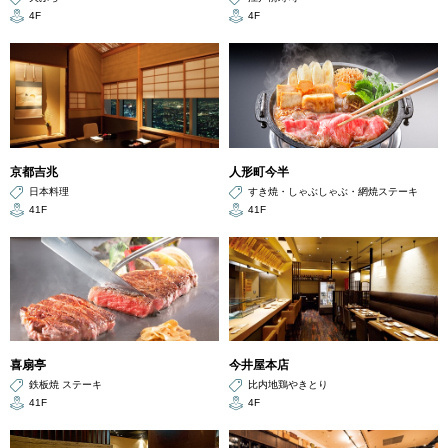
4F
4F
京都吉兆
人形町今半
日本料理
すき焼・しゃぶしゃぶ・網焼ステーキ
41F
41F
喜扇亭
今井屋本店
鉄板焼 ステーキ
比内地鶏やきとり
41F
4F