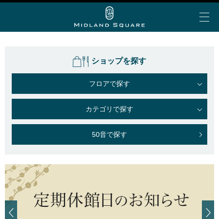
ショップを探す
イベント＆トピックス
フロアで探す
お知らせ
ミッドランド 夏グルメ
カテゴリで探す
My Story vol.69 デジタ
ミッドランド ランチ
ビアガーデン
ショップ＆レストランを探す
ルブック
ミッドランド 会食・接待
50音で探す
フロアで探す
アトリウムコンサート
こだわりの手土産
ショップ&レストラン
カテゴリで探す
半券de得シネマ＆ゴールド/プラチナ会員限定サービ
ミッドランド スクエア シネマ
公共交通機関でお越しの方
ス
50音で探す
トヨタ自動車ショールーム
大人のブライダル
車でお越しの方
ショップ＆レストラン最新情報
スカイプロムナード
空港からお越しの方
Web MyStory
スカイホールそら
パブリックサービス
ミッドランド スクエア プレミアムマガジンにWeb版
自転車でお越しの方