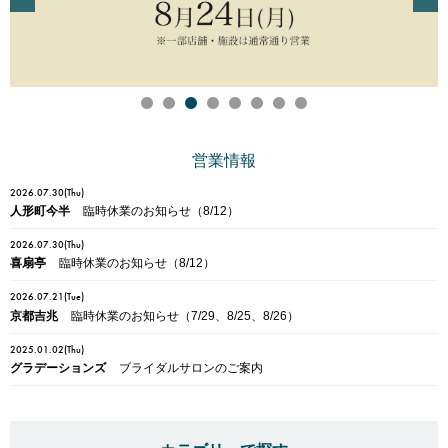
ミッドランドホール・会議室
が登場しました！
駐車場・駐輪場
駐車場・駐輪場
トップ
広報ブログ
エレベーター・エスカレーター
銀行・証券・ATM
旅行代理店
イベント情報、ショップ最新情報を中心に様々な角度
ランク別サービス内容
総合インフォメーション
からミッドランドを綴ってまいります。
English
日本語
简体
繁體
한국어
ご登録手順
クリニック
スクール
イベントスペース
Q＆A（よくあるご質問）
取材・プレスリリース
その他オフィス
営業情報
お問い合わせ
店舗スタッフ募集
2026.07.30(Thu)
会員利用規約
施設案内
人形町今半
臨時休業のお知らせ（8/12）
その他お問い合わせ一覧
ビル・コンセプト
よくあるご質問
2026.07.30(Thu)
喜扇亭
臨時休業のお知らせ（8/12）
展示アート
2026.07.21(Tue)
京都吉兆
臨時休業のお知らせ（7/29、8/25、8/26）
2025.01.02(Thu)
グラデーションズ
ブライダルサロンのご案内