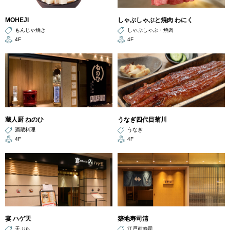
MOHEJI
しゃぶしゃぶと焼肉 わにく
もんじゃ焼き
しゃぶしゃぶ・焼肉
4F
4F
蔵人厨 ねのひ
うなぎ四代目菊川
酒蔵料理
うなぎ
4F
4F
宴 ハゲ天
築地寿司清
天ぷら
江戸前寿司