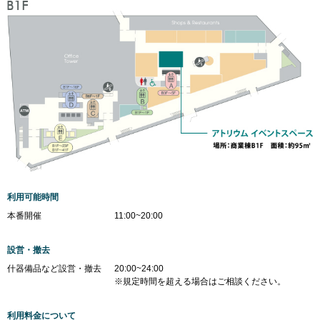
ミッドランドホール・会議室
が登場しました！
駐車場・駐輪場
駐車場・駐輪場
トップ
広報ブログ
エレベーター・エスカレーター
銀行・証券・ATM
旅行代理店
イベント情報、ショップ最新情報を中心に様々な角度
ランク別サービス内容
総合インフォメーション
からミッドランドを綴ってまいります。
English
日本語
简体
繁體
한국어
ご登録手順
クリニック
スクール
イベントスペース
Q＆A（よくあるご質問）
取材・プレスリリース
その他オフィス
お問い合わせ
店舗スタッフ募集
会員利用規約
施設案内
その他お問い合わせ一覧
ビル・コンセプト
よくあるご質問
展示アート
利用可能時間
本番開催
11:00~20:00
設営・撤去
什器備品など設営・撤去
20:00~24:00
※規定時間を超える場合はご相談ください。
利用料金について