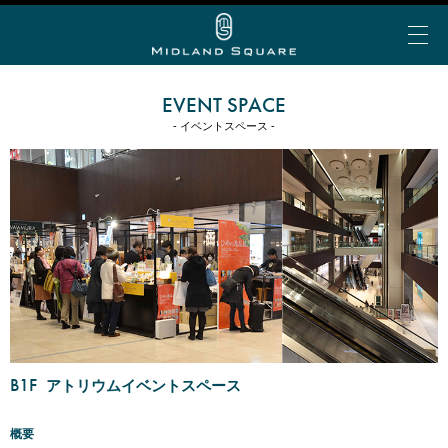
EVENT SPACE
- イベントスペース -
イベント＆トピックス
お知らせ
ミッドランド 夏グルメ
My Story vol.69 デジタ
ミッドランド ランチ
ビアガーデン
ショップ＆レストランを探す
ルブック
ミッドランド 会食・接待
フロアで探す
アトリウムコンサート
こだわりの手土産
ショップ&レストラン
カテゴリで探す
半券de得シネマ＆ゴールド/プラチナ会員限定サービ
ミッドランド スクエア シネマ
公共交通機関でお越しの方
ス
50音で探す
トヨタ自動車ショールーム
大人のブライダル
車でお越しの方
B1F
ショップ＆レストラン最新情報
アトリウムイベントスペース
スカイプロムナード
空港からお越しの方
Web MyStory
スカイホールそら
概要
パブリックサービス
ミッドランド スクエア プレミアムマガジンにWeb版
自転車でお越しの方