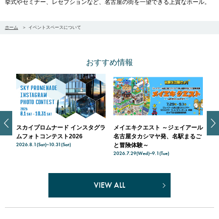
挙式やセミナー、レセプションなど、名古屋の街を一望できる上質なホール。
ホーム
イベントスペースについて
おすすめ情報
スカイプロムナード インスタグラ
メイエキクエスト ～ジェイアール
ス
天空
ムフォトコンテスト2026
名古屋タカシマヤ発、名駅まるご
入
2026.8.1(Sat)~10.31(Sat)
202
ナー
と冒険体験～
2026.7.29(Wed)~9.1(Tue)
VIEW ALL