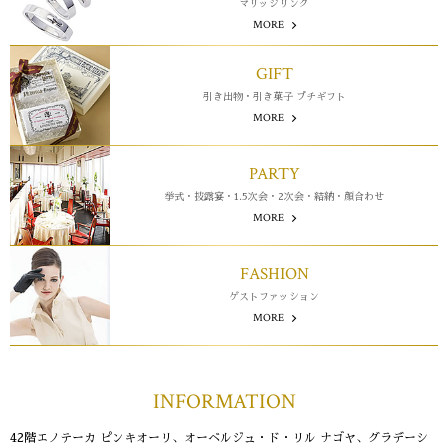
ミッドランドホール・会議室
マリッジリング
が登場しました！
駐車場・駐輪場
MORE
駐車場・駐輪場
トップ
広報ブログ
エレベーター・エスカレーター
銀行・証券・ATM
旅行代理店
イベント情報、ショップ最新情報を中心に様々な角度
GIFT
ランク別サービス内容
総合インフォメーション
からミッドランドを綴ってまいります。
English
日本語
简体
繁體
한국어
引き出物・引き菓子
プチギフト
ご登録手順
クリニック
スクール
イベントスペース
MORE
Q＆A（よくあるご質問）
取材・プレスリリース
その他オフィス
お問い合わせ
PARTY
店舗スタッフ募集
会員利用規約
挙式・披露宴・1.5次会・
2次会・結納・顔合わせ
施設案内
その他お問い合わせ一覧
MORE
ビル・コンセプト
よくあるご質問
展示アート
FASHION
ゲストファッション
MORE
INFORMATION
42階エノテーカ ピンキオーリ、オーベルジュ・ド・リル ナゴヤ、グラデーシ