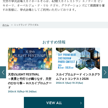
天空の挙式会場スカイホールそらは、42階スカイレストラン エノテーカ ピン
キオーリ、オーベルジュ・ド・リル ナゴヤ、グラデーションズにて披露宴を催
すお客様に、挙式会場としてご利用いただいております。
ホーム
ミッドランド ブライダル
おすすめ情報
ート
天空のLIGHT FESTIVAL
スカイプロムナード インスタグラ
メ
～夜景と竹灯りが織りなす、天空
ムフォトコンテスト2026
名
2026.8.1(Sat)~10.31(Sat)
のひかり祭～ inスカイプロムナー
と
202
ド
2026.8.13(Thu)~10.24(Sat)
VIEW ALL