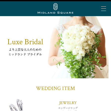
イベント＆トピックス
お知らせ
ミッドランド 夏グルメ
My Story vol.69 デジタ
ミッドランド ランチ
ビアガーデン
ショップ＆レストランを探す
ルブック
ミッドランド 会食・接待
フロアで探す
アトリウムコンサート
こだわりの手土産
ショップ&レストラン
カテゴリで探す
半券de得シネマ＆ゴールド/プラチナ会員限定サービ
ミッドランド スクエア シネマ
公共交通機関でお越しの方
ス
WEDDING ITEM
50音で探す
トヨタ自動車ショールーム
大人のブライダル
車でお越しの方
ショップ＆レストラン最新情報
スカイプロムナード
JEWELRY
空港からお越しの方
Web MyStory
スカイホールそら
エンゲージリング
パブリックサービス
ミッドランド スクエア プレミアムマガジンにWeb版
自転車でお越しの方