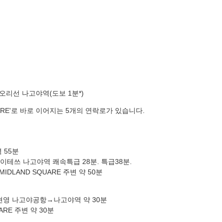
리선 나고야역(도보 1분*)
UARE'로 바로 이어지는 5개의 연락로가 있습니다.
 55분
메이테쓰 나고야역 쾌속특급 28분. 특급38분.
IDLAND SQUARE 주변 약 50분
 현영 나고야공항→나고야역 약 30분
ARE 주변 약 30분