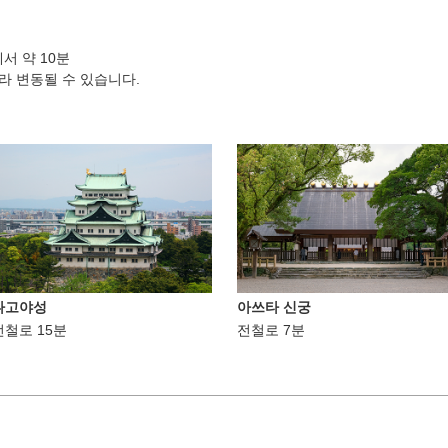
 약 10분
라 변동될 수 있습니다.
나고야성
아쓰타 신궁
전철로 15분
전철로 7분