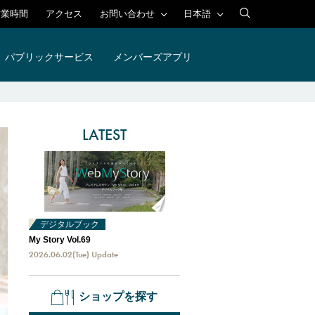
営業時間
アクセス
お問い合わせ
日本語
English
ッフ募集
その他お問い合わせ一覧
日本語
简体
よくあるご質問
繁體
한국어
パブリックサービス
メンバーズアプリ
LATEST
デジタルブック
My Story Vol.69
2026.06.02(Tue) Update
ショップを探す