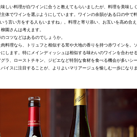
美味しい料理が白ワインに合うと教えてもらいましたが、料理を美味し
理主体でワインを選ぶようにしています。ワインの余韻がある口の中で
という言い方をする人もいますね」。料理と寄り添い、お互いを高め合え
と柳園さんは考えます。
時のコツなどはあるのでしょうか。
た肉料理なら、トリュフと相似する茸や大地の香りを持つ赤ワインを。
ンにします。特にメインディッシュは相似する味わいのワインを合わせ
アグラ、ローストチキン、ジビエなど特別な食材を食べる機会が多いシ
スパイスに注目することが、よりよいマリアージュを愉しむ一歩になり