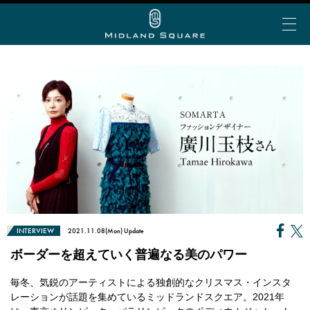
イベント＆トピックス
お知らせ
ミッドランド 夏グルメ
My Story vol.69 デジタ
ミッドランド ランチ
ビアガーデン
ショップ＆レストランを探す
ルブック
ミッドランド 会食・接待
フロアで探す
アトリウムコンサート
こだわりの手土産
ショップ&レストラン
カテゴリで探す
半券de得シネマ＆ゴールド/プラチナ会員限定サービ
ミッドランド スクエア シネマ
INTERVIEW
2021.11.08(Mon) Update
公共交通機関でお越しの方
ス
50音で探す
トヨタ自動車ショールーム
ボーダーを超えていく普遍なる美のパワー
大人のブライダル
車でお越しの方
ショップ＆レストラン最新情報
スカイプロムナード
毎冬、気鋭のアーティストによる独創的なクリスマス・インスタ
空港からお越しの方
Web MyStory
スカイホールそら
レーションが話題を集めているミッドランドスクエア。2021年
パブリックサービス
ミッドランド スクエア プレミアムマガジンにWeb版
自転車でお越しの方