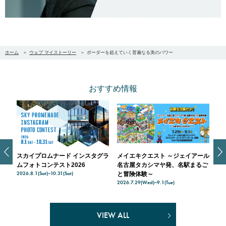
ホーム
ウェブ マイストーリー
ボーダーを超えていく普遍なる美のパワー
おすすめ情報
スカイプロムナード インスタグラ
メイエキクエスト ～ジェイアール
スカイプ
ムフォトコンテスト2026
名古屋タカシマヤ発、名駅まるご
入場料無
2026.8.1(Sat)~10.31(Sat)
2026.7.21(
と冒険体験～
2026.7.29(Wed)~9.1(Tue)
VIEW ALL