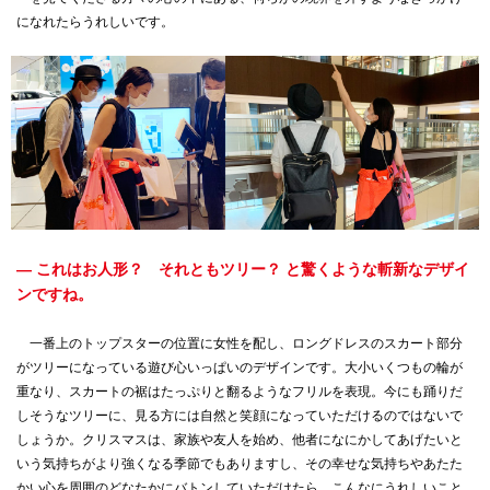
になれたらうれしいです。
— これはお人形？ それともツリー？ と驚くような斬新なデザイ
ンですね。
一番上のトップスターの位置に女性を配し、ロングドレスのスカート部分
がツリーになっている遊び心いっぱいのデザインです。大小いくつもの輪が
重なり、スカートの裾はたっぷりと翻るようなフリルを表現。今にも踊りだ
しそうなツリーに、見る方には自然と笑顔になっていただけるのではないで
しょうか。クリスマスは、家族や友人を始め、他者になにかしてあげたいと
いう気持ちがより強くなる季節でもありますし、その幸せな気持ちやあたた
かい心を周囲のどなたかにバトンしていただけたら、こんなにうれしいこと