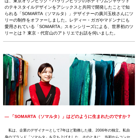
は、東京オリンピック・パラリンピックのポディウムジャケット
ミッドランドホール・会議室
が登場しました！
のテキスタイルデザインをアシックスと共同で開発したことで知
駐車場・駐輪場
駐車場・駐輪場
トップ
られる「SOMARTA（ソマルタ）」デザイナーの廣川玉枝さんにツ
広報ブログ
エレベーター・エスカレーター
銀行・証券・ATM
旅行代理店
リーの制作をオファーしました。レディー・ガガやマドンナにも
イベント情報、ショップ最新情報を中心に様々な角度
ランク別サービス内容
総合インフォメーション
愛用されている「SOMARTA」スキンシリーズによる、世界初のツ
からミッドランドを綴ってまいります。
English
日本語
简体
繁體
한국어
ご登録手順
リーとは？ 東京・代官山のアトリエでお話を伺いました。
クリニック
スクール
イベントスペース
Q＆A（よくあるご質問）
取材・プレスリリース
その他オフィス
お問い合わせ
店舗スタッフ募集
会員利用規約
施設案内
その他お問い合わせ一覧
ビル・コンセプト
よくあるご質問
展示アート
— 「SOMARTA（ソマルタ）」はどのように生まれたのですか？
私は、企業のデザイナーとして7年ほど勤務した後、2006年の独立。私自
身のブランド「ソマルタ」を立ち上げました。そのときに、当初からコンセ