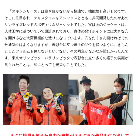
「スキンシリーズ」は継ぎ目がないから快適で、機能性も高いものです。
そこに注目され、テキスタイルをアシックスとともに共同開発したのがあの
サンライズレッドのポディウムジャケットでした。実はあのジャケットは、
人体工学に基づいていて設計されており、身体の発汗ポイントには大きな穴
を開けるなど大変機能的な造りになっています。穴をたくさん開ければその
分通気性はよくなりますが、表彰台に立つ選手の品位を保つように、きちん
としたフォルムも保たないといけない。その両立がなかなか難しかったんで
す。東京オリンピック・パラリンピックで表彰台に立つ多くの選手の笑顔が
見られたことは、私にとっても光栄なことでした。
— まさに境界を超えた自由な発想がさまざまな作品を生み出して