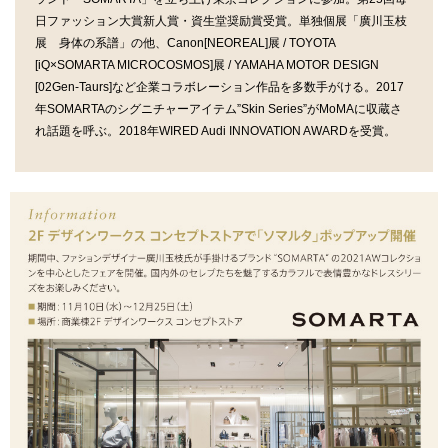
日ファッション大賞新人賞・資生堂奨励賞受賞。単独個展「廣川玉枝
展 身体の系譜」の他、Canon[NEOREAL]展 / TOYOTA
[iQ×SOMARTA MICROCOSMOS]展 / YAMAHA MOTOR DESIGN
[02Gen-Taurs]など企業コラボレーション作品を多数手がける。2017
年SOMARTAのシグニチャーアイテム”Skin Series”がMoMAに収蔵さ
れ話題を呼ぶ。2018年WIRED Audi INNOVATION AWARDを受賞。