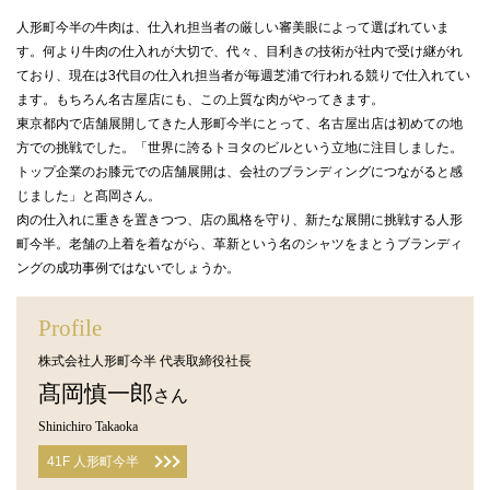
人形町今半の牛肉は、仕入れ担当者の厳しい審美眼によって選ばれていま
す。何より牛肉の仕入れが大切で、代々、目利きの技術が社内で受け継がれ
ており、現在は3代目の仕入れ担当者が毎週芝浦で行われる競りで仕入れてい
ます。もちろん名古屋店にも、この上質な肉がやってきます。
東京都内で店舗展開してきた人形町今半にとって、名古屋出店は初めての地
方での挑戦でした。「世界に誇るトヨタのビルという立地に注目しました。
トップ企業のお膝元での店舗展開は、会社のブランディングにつながると感
じました」と髙岡さん。
肉の仕入れに重きを置きつつ、店の風格を守り、新たな展開に挑戦する人形
町今半。老舗の上着を着ながら、革新という名のシャツをまとうブランディ
ングの成功事例ではないでしょうか。
Profile
株式会社人形町今半 代表取締役社長
髙岡慎一郎
さん
Shinichiro Takaoka
41F 人形町今半