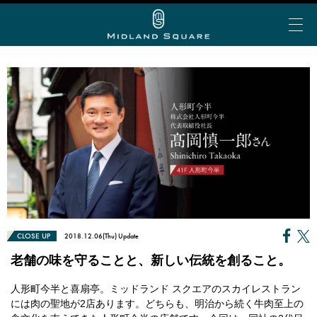
イベント＆トピックス
お知らせ
ミッドランド 夏グルメ
My Story vol.69 デジタ
ミッドランド ランチ
ビアガーデン
ショップ＆レストランを探す
ルブック
ミッドランド 会食・接待
フロアで探す
アトリウムコンサート
こだわりの手土産
ショップ&レストラン
カテゴリで探す
半券de得シネマ＆ゴールド/プラチナ会員限定サービ
ミッドランド スクエア シネマ
CLOSE UP
2018.12.06(Thu) Update
公共交通機関でお越しの方
ス
50音で探す
トヨタ自動車ショールーム
老舗の味を守ることと、新しい伝統を創ること。
大人のブライダル
車でお越しの方
ショップ＆レストラン最新情報
スカイプロムナード
人形町今半と喜扇亭。ミッドランド スクエアのスカイレストラン
空港からお越しの方
Web MyStory
スカイホールそら
には肉の聖地が2店あります。どちらも、明治から続く牛肉至上の
パブリックサービス
ミッドランド スクエア プレミアムマガジンにWeb版
自転車でお越しの方