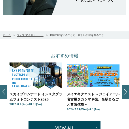
ホーム
ウェブ マイストーリー
老舗の味を守ることと、新しい伝統を創ること。
おすすめ情報
スカイプロムナード インスタグラ
メイエキクエスト ～ジェイアール
ス
天空
ムフォトコンテスト2026
名古屋タカシマヤ発、名駅まるご
入
2026.8.1(Sat)~10.31(Sat)
202
ナー
と冒険体験～
2026.7.29(Wed)~9.1(Tue)
VIEW ALL