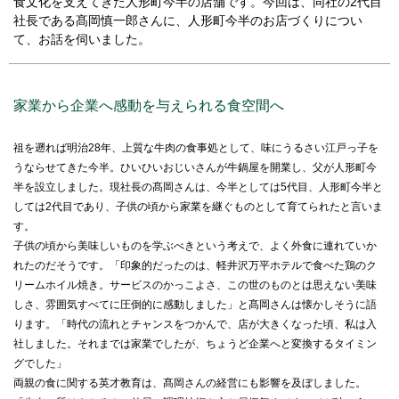
食文化を支えてきた人形町今半の店舗です。今回は、同社の2代目
ミッドランドホール・会議室
が登場しました！
社長である髙岡慎一郎さんに、人形町今半のお店づくりについ
駐車場・駐輪場
駐車場・駐輪場
トップ
て、お話を伺いました。
広報ブログ
エレベーター・エスカレーター
銀行・証券・ATM
旅行代理店
イベント情報、ショップ最新情報を中心に様々な角度
ランク別サービス内容
総合インフォメーション
からミッドランドを綴ってまいります。
English
日本語
简体
繁體
한국어
ご登録手順
クリニック
スクール
イベントスペース
家業から企業へ感動を与えられる食空間へ
Q＆A（よくあるご質問）
取材・プレスリリース
その他オフィス
祖を遡れば明治28年、上質な牛肉の食事処として、味にうるさい江戸っ子を
お問い合わせ
店舗スタッフ募集
うならせてきた今半。ひいひいおじいさんが牛鍋屋を開業し、父が人形町今
会員利用規約
施設案内
半を設立しました。現社長の髙岡さんは、今半としては5代目、人形町今半と
その他お問い合わせ一覧
しては2代目であり、子供の頃から家業を継ぐものとして育てられたと言いま
ビル・コンセプト
よくあるご質問
す。
展示アート
子供の頃から美味しいものを学ぶべきという考えで、よく外食に連れていか
れたのだそうです。「印象的だったのは、軽井沢万平ホテルで食べた鶏のク
リームホイル焼き。サービスのかっこよさ、この世のものとは思えない美味
しさ、雰囲気すべてに圧倒的に感動しました」と髙岡さんは懐かしそうに語
ります。「時代の流れとチャンスをつかんで、店が大きくなった頃、私は入
社しました。それまでは家業でしたが、ちょうど企業へと変換するタイミン
グでした」
両親の食に関する英才教育は、髙岡さんの経営にも影響を及ぼしました。