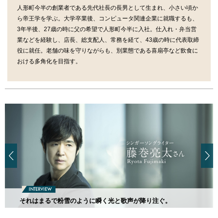
人形町今半の創業者である先代社長の長男として生まれ、小さい頃か
ら帝王学を学ぶ。大学卒業後、コンピュータ関連企業に就職するも、
3年半後、27歳の時に父の希望で人形町今半に入社。仕入れ・弁当営
業などを経験し、店長、総支配人、常務を経て、43歳の時に代表取締
役に就任。老舗の味を守りながらも、別業態である喜扇亭など飲食に
おける多角化を目指す。
INTERVIEW
それはまるで粉雪のように瞬く光と歌声が降り注ぐ。