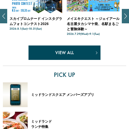
スカイプロムナード インスタグラ
メイエキクエスト ～ジェイアール
ス
天空
ムフォトコンテスト2026
名古屋タカシマヤ発、名駅まるご
入
2026.8.1(Sat)~10.31(Sat)
202
ナー
と冒険体験～
2026.7.29(Wed)~9.1(Tue)
VIEW ALL
PICK UP
ミッドランドスクエア メンバーズアプリ
ミッドランド
ランチ特集