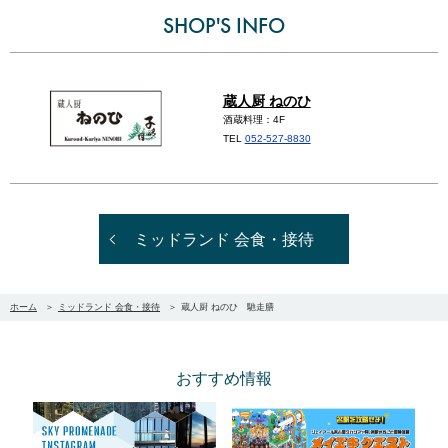
SHOP'S INFO
蔵人厨 ねのひ
酒蔵料理：4F
TEL
052-527-8830
ミッドランド 会食・接待
ホーム
ミッドランド 会食・接待
蔵人厨 ねのひ 馳走膳
おすすめ情報