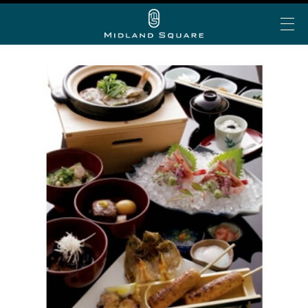
イベント＆トピックス
お知らせ
ミッドランド 夏グルメ
My Story vol.69 デジタ
ミッドランド ランチ
ビアガーデン
ショップ＆レストランを探す
ルブック
ミッドランド 会食・接待
フロアで探す
アトリウムコンサート
こだわりの手土産
ショップ&レストラン
カテゴリで探す
半券de得シネマ＆ゴールド/プラチナ会員限定サービ
ミッドランド スクエア シネマ
公共交通機関でお越しの方
ス
50音で探す
トヨタ自動車ショールーム
大人のブライダル
車でお越しの方
ショップ＆レストラン最新情報
スカイプロムナード
空港からお越しの方
Web MyStory
スカイホールそら
パブリックサービス
ミッドランド スクエア プレミアムマガジンにWeb版
自転車でお越しの方