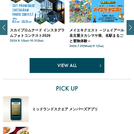
スカイプロムナード インスタグラ
メイエキクエスト ～ジェイアール
ス
天空
ムフォトコンテスト2026
名古屋タカシマヤ発、名駅まるご
入
2026.8.1(Sat)~10.31(Sat)
202
ナー
と冒険体験～
2026.7.29(Wed)~9.1(Tue)
VIEW ALL
PICK UP
ミッドランドスクエア メンバーズアプリ