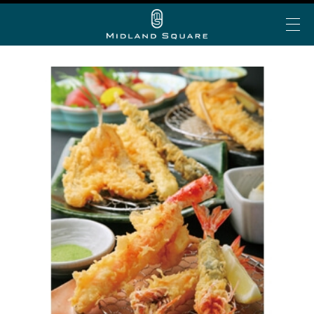
イベント＆トピックス
お知らせ
ミッドランド 夏グルメ
My Story vol.69 デジタ
ミッドランド ランチ
ビアガーデン
ショップ＆レストランを探す
ルブック
ミッドランド 会食・接待
フロアで探す
アトリウムコンサート
こだわりの手土産
ショップ&レストラン
カテゴリで探す
半券de得シネマ＆ゴールド/プラチナ会員限定サービ
ミッドランド スクエア シネマ
公共交通機関でお越しの方
ス
50音で探す
トヨタ自動車ショールーム
大人のブライダル
車でお越しの方
ショップ＆レストラン最新情報
スカイプロムナード
空港からお越しの方
Web MyStory
スカイホールそら
パブリックサービス
ミッドランド スクエア プレミアムマガジンにWeb版
自転車でお越しの方