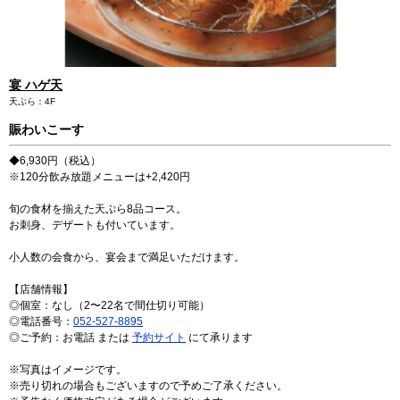
ミッドランドホール・会議室
が登場しました！
駐車場・駐輪場
駐車場・駐輪場
トップ
広報ブログ
エレベーター・エスカレーター
銀行・証券・ATM
旅行代理店
イベント情報、ショップ最新情報を中心に様々な角度
ランク別サービス内容
総合インフォメーション
からミッドランドを綴ってまいります。
English
宴 ハゲ天
日本語
简体
繁體
한국어
ご登録手順
クリニック
スクール
天ぷら：4F
イベントスペース
Q＆A（よくあるご質問）
賑わいこーす
取材・プレスリリース
その他オフィス
お問い合わせ
◆6,930円（税込）
店舗スタッフ募集
※120分飲み放題メニューは+2,420円
会員利用規約
施設案内
その他お問い合わせ一覧
旬の食材を揃えた天ぷら8品コース。
ビル・コンセプト
よくあるご質問
お刺身、デザートも付いています。
展示アート
小人数の会食から、宴会まで満足いただけます。
【店舗情報】
◎個室：なし（2〜22名で間仕切り可能）
◎電話番号：
052-527-8895
◎ご予約：お電話 または
予約サイト
にて承ります
※写真はイメージです。
※売り切れの場合もございますので予めご了承ください。