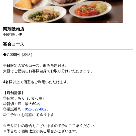
ミッドランドホール・会議室
が登場しました！
駐車場・駐輪場
駐車場・駐輪場
トップ
広報ブログ
エレベーター・エスカレーター
銀行・証券・ATM
旅行代理店
イベント情報、ショップ最新情報を中心に様々な角度
ランク別サービス内容
総合インフォメーション
からミッドランドを綴ってまいります。
English
南翔饅頭店
日本語
简体
繁體
한국어
ご登録手順
クリニック
スクール
中国料理：4F
イベントスペース
Q＆A（よくあるご質問）
宴会コース
取材・プレスリリース
その他オフィス
お問い合わせ
◆7,000円（税込）
店舗スタッフ募集
会員利用規約
施設案内
その他お問い合わせ一覧
平日限定の宴会コース。飲み放題付き。
大皿でご提供しお客様自身でお取り分けいただきます。
ビル・コンセプト
よくあるご質問
展示アート
4名様以上で個室もご利用いただけます。
【店舗情報】
◎個室：あり（8名×3室）
◎貸切：可（最大60名）
◎電話番号：
052-527-8823
◎ご予約：お電話にて承ります
※売り切れの場合もございますので予めご了承ください。
※予告なく価格改定がある場合がございます。