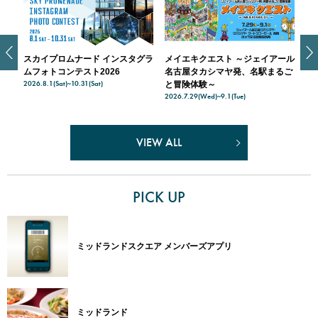
スカイプロムナード インスタグラ
メイエキクエスト ～ジェイアール
ス
天空
ムフォトコンテスト2026
名古屋タカシマヤ発、名駅まるご
入
2026.8.1(Sat)~10.31(Sat)
202
ナー
と冒険体験～
2026.7.29(Wed)~9.1(Tue)
VIEW ALL
PICK UP
ミッドランドスクエア メンバーズアプリ
ミッドランド