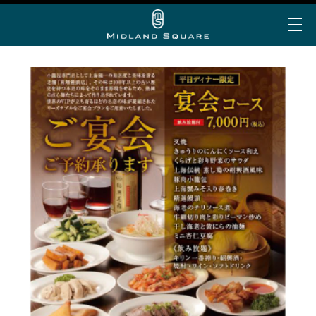
イベント＆トピックス
お知らせ
ミッドランド 夏グルメ
My Story vol.69 デジタ
ミッドランド ランチ
ビアガーデン
ショップ＆レストランを探す
ルブック
ミッドランド 会食・接待
フロアで探す
アトリウムコンサート
こだわりの手土産
ショップ&レストラン
カテゴリで探す
半券de得シネマ＆ゴールド/プラチナ会員限定サービ
ミッドランド スクエア シネマ
公共交通機関でお越しの方
ス
50音で探す
トヨタ自動車ショールーム
大人のブライダル
車でお越しの方
ショップ＆レストラン最新情報
スカイプロムナード
空港からお越しの方
Web MyStory
スカイホールそら
パブリックサービス
ミッドランド スクエア プレミアムマガジンにWeb版
自転車でお越しの方