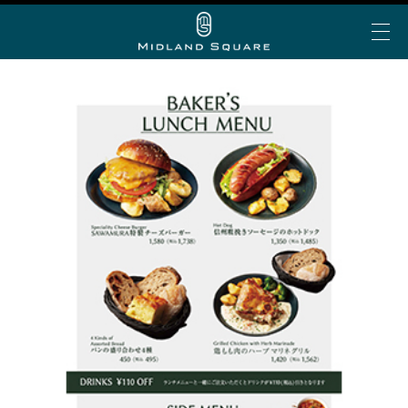
イベント＆トピックス
お知らせ
ミッドランド 夏グルメ
My Story vol.69 デジタ
ミッドランド ランチ
ビアガーデン
ショップ＆レストランを探す
ルブック
ミッドランド 会食・接待
フロアで探す
アトリウムコンサート
こだわりの手土産
ショップ&レストラン
カテゴリで探す
半券de得シネマ＆ゴールド/プラチナ会員限定サービ
ミッドランド スクエア シネマ
公共交通機関でお越しの方
ス
50音で探す
トヨタ自動車ショールーム
大人のブライダル
車でお越しの方
ショップ＆レストラン最新情報
スカイプロムナード
空港からお越しの方
Web MyStory
スカイホールそら
パブリックサービス
ミッドランド スクエア プレミアムマガジンにWeb版
自転車でお越しの方