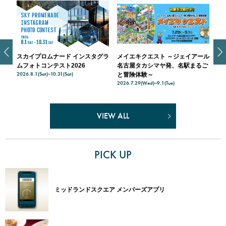
スカイプロムナード インスタグラ
メイエキクエスト ～ジェイアール
ス
天空
ムフォトコンテスト2026
名古屋タカシマヤ発、名駅まるご
入
2026.8.1(Sat)~10.31(Sat)
202
ナー
と冒険体験～
2026.7.29(Wed)~9.1(Tue)
VIEW ALL
PICK UP
ミッドランドスクエア メンバーズアプリ