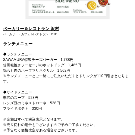
ミッドランドホール・会議室
が登場しました！
駐車場・駐輪場
駐車場・駐輪場
トップ
広報ブログ
エレベーター・エスカレーター
銀行・証券・ATM
旅行代理店
イベント情報、ショップ最新情報を中心に様々な角度
ランク別サービス内容
総合インフォメーション
からミッドランドを綴ってまいります。
English
ベーカリー＆レストラン 沢村
日本語
简体
繁體
한국어
ご登録手順
クリニック
スクール
ベーカリー・カフェ＆レストラン：B1F
イベントスペース
Q＆A（よくあるご質問）
ランチメニュー
取材・プレスリリース
その他オフィス
お問い合わせ
◆ランチメニュー
店舗スタッフ募集
SAWAMURA特製チーズバーガー 1,738円
会員利用規約
施設案内
その他お問い合わせ一覧
信州粗挽きソーセージのホットドッグ 1,485円
鶏もも肉のハーブマリネグリル 1,562円
ビル・コンセプト
よくあるご質問
※ランチメニューとご一緒にご注文いただくとドリンクが110円引きとなりま
展示アート
す。
◆サイドメニュー
季節のスープ 528円
レンズ豆のミネストローネ 528円
フライドポテト 330円
※金額はすべて税込表示となります。
※売り切れの場合もございますので予めご了承ください。
※予告なく価格改定がある場合がございます。