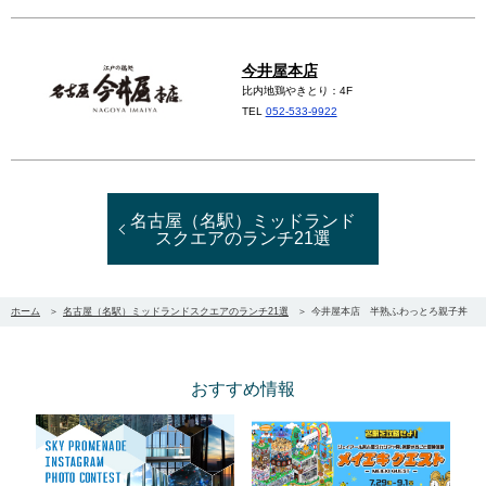
今井屋本店
比内地鶏やきとり：4F
TEL
052-533-9922
名古屋（名駅）ミッドランド
スクエアのランチ21選
ホーム
名古屋（名駅）ミッドランドスクエアのランチ21選
今井屋本店 半熟ふわっとろ親子丼
おすすめ情報