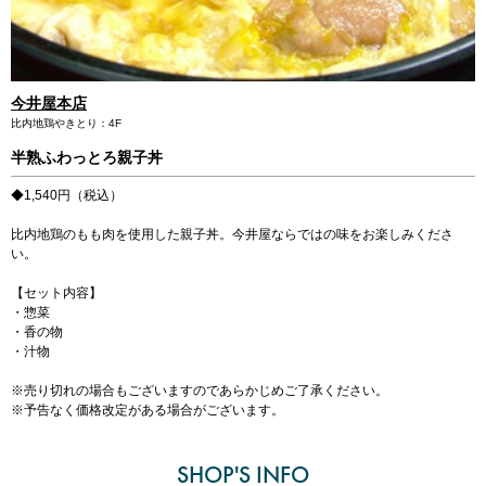
ミッドランドホール・会議室
が登場しました！
駐車場・駐輪場
駐車場・駐輪場
トップ
広報ブログ
エレベーター・エスカレーター
銀行・証券・ATM
旅行代理店
イベント情報、ショップ最新情報を中心に様々な角度
ランク別サービス内容
総合インフォメーション
からミッドランドを綴ってまいります。
English
今井屋本店
日本語
简体
繁體
한국어
ご登録手順
クリニック
スクール
比内地鶏やきとり：4F
イベントスペース
Q＆A（よくあるご質問）
半熟ふわっとろ親子丼
取材・プレスリリース
その他オフィス
お問い合わせ
◆1,540円（税込）
店舗スタッフ募集
会員利用規約
施設案内
その他お問い合わせ一覧
比内地鶏のもも肉を使用した親子丼。今井屋ならではの味をお楽しみくださ
い。
ビル・コンセプト
よくあるご質問
展示アート
【セット内容】
・惣菜
・香の物
・汁物
※売り切れの場合もございますのであらかじめご了承ください。
※予告なく価格改定がある場合がございます。
SHOP'S INFO