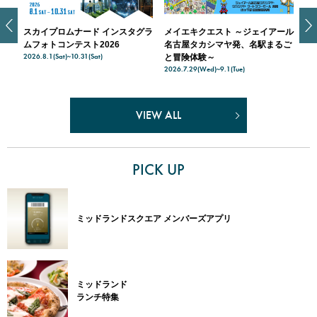
スカイプロムナード インスタグラ
メイエキクエスト ～ジェイアール
ス
天空
ムフォトコンテスト2026
名古屋タカシマヤ発、名駅まるご
入
2026.8.1(Sat)~10.31(Sat)
202
ナー
と冒険体験～
2026.7.29(Wed)~9.1(Tue)
VIEW ALL
PICK UP
ミッドランドスクエア メンバーズアプリ
ミッドランド
ランチ特集