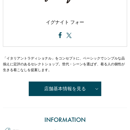
ミッドランドホール・会議室
が登場しました！
駐車場・駐輪場
駐車場・駐輪場
トップ
広報ブログ
エレベーター・エスカレーター
銀行・証券・ATM
旅行代理店
イベント情報、ショップ最新情報を中心に様々な角度
ランク別サービス内容
イグナイト フォー
総合インフォメーション
からミッドランドを綴ってまいります。
English
日本語
简体
繁體
한국어
ご登録手順
クリニック
スクール
イベントスペース
Q＆A（よくあるご質問）
取材・プレスリリース
その他オフィス
お問い合わせ
店舗スタッフ募集
会員利用規約
「イタリアントラディショナル」をコンセプトに、ベーシックでシンプルな品
施設案内
その他お問い合わせ一覧
揃えに定評のあるセレクトショップ。世代・シーンを選ばず、着る人の個性が
ビル・コンセプト
生きる着こなしを提案します。
よくあるご質問
展示アート
店舗基本情報を見る
INFORMATION