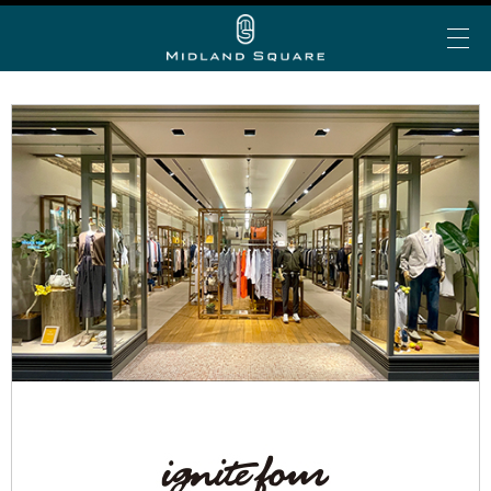
イベント＆トピックス
お知らせ
ミッドランド 夏グルメ
My Story vol.69 デジタ
ミッドランド ランチ
ビアガーデン
ショップ＆レストランを探す
ルブック
ミッドランド 会食・接待
フロアで探す
アトリウムコンサート
こだわりの手土産
ショップ&レストラン
カテゴリで探す
半券de得シネマ＆ゴールド/プラチナ会員限定サービ
ミッドランド スクエア シネマ
公共交通機関でお越しの方
ス
50音で探す
トヨタ自動車ショールーム
大人のブライダル
車でお越しの方
ショップ＆レストラン最新情報
スカイプロムナード
空港からお越しの方
Web MyStory
スカイホールそら
パブリックサービス
ミッドランド スクエア プレミアムマガジンにWeb版
自転車でお越しの方