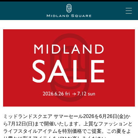
イベント＆トピックス
お知らせ
ミッドランド 夏グルメ
My Story vol.69 デジタ
ミッドランド ランチ
ビアガーデン
ショップ＆レストランを探す
ルブック
ミッドランド 会食・接待
フロアで探す
アトリウムコンサート
こだわりの手土産
ショップ&レストラン
カテゴリで探す
半券de得シネマ＆ゴールド/プラチナ会員限定サービ
ミッドランド スクエア シネマ
公共交通機関でお越しの方
ス
50音で探す
トヨタ自動車ショールーム
ミッドランドスクエア サマーセール2026を6月26日(金)か
大人のブライダル
車でお越しの方
ショップ＆レストラン最新情報
スカイプロムナード
ら7月12日(日)まで開催いたします。上質なファッションと
空港からお越しの方
Web MyStory
スカイホールそら
ライフスタイルアイテムを特別価格でご提案。この夏をよ
パブリックサービス
ミッドランド スクエア プレミアムマガジンにWeb版
自転車でお越しの方