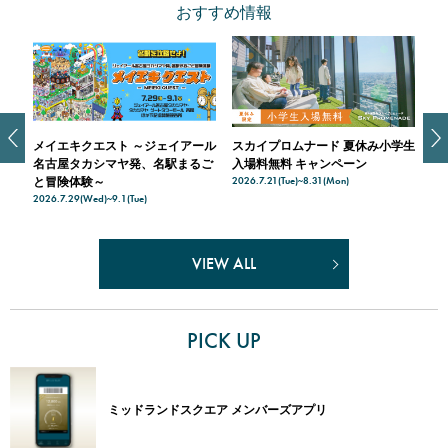
おすすめ情報
グラ
メイエキクエスト ～ジェイアール
スカイプロムナード 夏休み小学生
メ
名古屋タカシマヤ発、名駅まるご
入場料無料 キャンペーン
＆
2026.7.21(Tue)~8.31(Mon)
202
と冒険体験～
2026.7.29(Wed)~9.1(Tue)
VIEW ALL
PICK UP
ミッドランドスクエア メンバーズアプリ