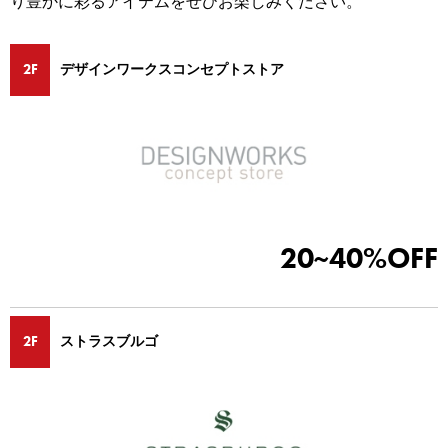
り豊かに彩るアイテムをぜひお楽しみください。
ミッドランドホール・会議室
が登場しました！
駐車場・駐輪場
駐車場・駐輪場
トップ
広報ブログ
エレベーター・エスカレーター
銀行・証券・ATM
旅行代理店
2F
イベント情報、ショップ最新情報を中心に様々な角度
デザインワークス
コンセプトストア
ランク別サービス内容
総合インフォメーション
からミッドランドを綴ってまいります。
English
日本語
简体
繁體
한국어
ご登録手順
クリニック
スクール
イベントスペース
Q＆A（よくあるご質問）
取材・プレスリリース
その他オフィス
お問い合わせ
店舗スタッフ募集
会員利用規約
施設案内
その他お問い合わせ一覧
ビル・コンセプト
よくあるご質問
20~40%OFF
展示アート
2F
ストラスブルゴ