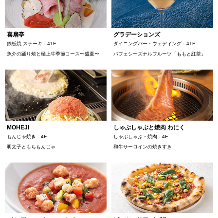
喜扇亭
グラデーションズ
鉄板焼 ステーキ：41F
ダイニングバー・ウェディング：41F
魚介の踊り焼と極上牛季節コース〜盛夏〜
パフェシーズナルフルーツ「ももと紅茶」
MOHEJI
しゃぶしゃぶと焼肉 わにく
もんじゃ焼き：4F
しゃぶしゃぶ・焼肉：4F
明太子ともちもんじゃ
和牛サーロインの焼きすき