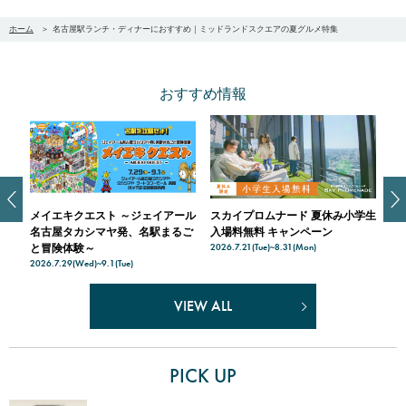
ホーム
名古屋駅ランチ・ディナーにおすすめ｜ミッドランドスクエアの夏グルメ特集
おすすめ情報
グラ
メイエキクエスト ～ジェイアール
スカイプロムナード 夏休み小学生
メ
名古屋タカシマヤ発、名駅まるご
入場料無料 キャンペーン
＆
2026.7.21(Tue)~8.31(Mon)
202
と冒険体験～
2026.7.29(Wed)~9.1(Tue)
VIEW ALL
PICK UP