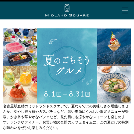
イベント＆トピックス
お知らせ
ミッドランド 夏グルメ
My Story vol.69 デジタ
ミッドランド ランチ
ビアガーデン
ショップ＆レストランを探す
ルブック
ミッドランド 会食・接待
フロアで探す
アトリウムコンサート
こだわりの手土産
ショップ&レストラン
カテゴリで探す
半券de得シネマ＆ゴールド/プラチナ会員限定サービ
ミッドランド スクエア シネマ
公共交通機関でお越しの方
ス
50音で探す
名古屋駅直結のミッドランドスクエアで、夏ならではの美味しさを堪能しませ
トヨタ自動車ショールーム
んか。冷やし担々麺やガスパチョなど、暑い季節にうれしい限定メニューが登
大人のブライダル
車でお越しの方
ショップ＆レストラン最新情報
スカイプロムナード
場。かき氷や華やかなパフェなど、見た目にも涼やかなスイーツも楽しめま
す。ランチやディナー、お買い物の合間のカフェタイムに、この夏だけの特別
空港からお越しの方
Web MyStory
スカイホールそら
な味わいをぜひお楽しみください。
パブリックサービス
ミッドランド スクエア プレミアムマガジンにWeb版
自転車でお越しの方