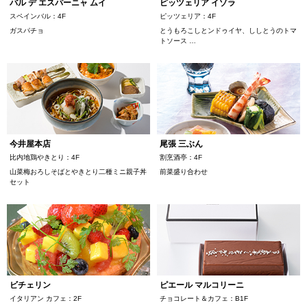
バル デ エスパーニャ ムイ
ピッツェリア イゾラ
スペインバル：4F
ピッツェリア：4F
ガスパチョ
とうもろこしとンドゥイヤ、ししとうのトマ
トソース …
今井屋本店
尾張 三ぶん
比内地鶏やきとり：4F
割烹酒亭：4F
山菜梅おろしそばとやきとり二種ミニ親子丼
前菜盛り合わせ
セット
ビチェリン
ピエール マルコリーニ
イタリアン カフェ：2F
チョコレート＆カフェ：B1F