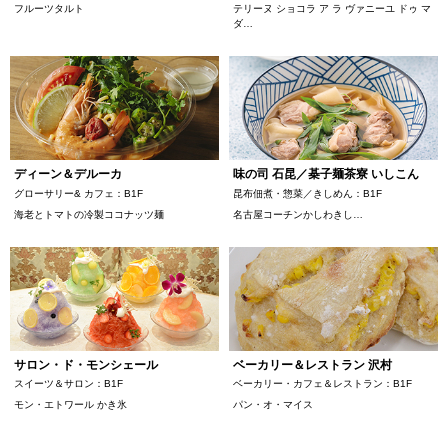
フルーツタルト
テリーヌ ショコラ ア ラ ヴァニーユ ドゥ マ
ダ…
ディーン＆デルーカ
味の司 石昆／棊子麺茶寮 いしこん
グローサリー& カフェ：B1F
昆布佃煮・惣菜／きしめん：B1F
海老とトマトの冷製ココナッツ麺
名古屋コーチンかしわきし…
サロン・ド・モンシェール
ベーカリー＆レストラン 沢村
スイーツ＆サロン：B1F
ベーカリー・カフェ＆レストラン：B1F
モン・エトワール かき氷
パン・オ・マイス