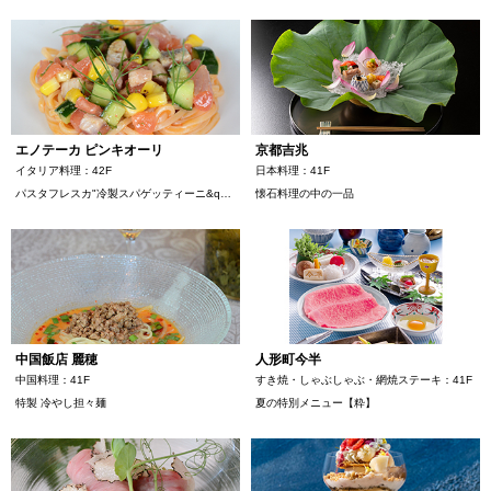
ミッドランドホール・会議室
が登場しました！
駐車場・駐輪場
駐車場・駐輪場
トップ
広報ブログ
エレベーター・エスカレーター
銀行・証券・ATM
旅行代理店
イベント情報、ショップ最新情報を中心に様々な角度
ランク別サービス内容
総合インフォメーション
からミッドランドを綴ってまいります。
English
日本語
简体
繁體
한국어
ご登録手順
クリニック
スクール
イベントスペース
Q＆A（よくあるご質問）
エノテーカ ピンキオーリ
京都吉兆
取材・プレスリリース
その他オフィス
イタリア料理：42F
日本料理：41F
お問い合わせ
パスタフレスカ"冷製スパゲッティーニ&q…
懐石料理の中の一品
店舗スタッフ募集
会員利用規約
施設案内
その他お問い合わせ一覧
ビル・コンセプト
よくあるご質問
展示アート
中国飯店 麗穂
人形町今半
中国料理：41F
すき焼・しゃぶしゃぶ・網焼ステーキ：41F
特製 冷やし担々麺
夏の特別メニュー【粋】